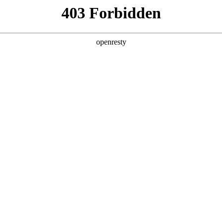
您需要什么帮助？
请填写您的相关情况，我们将及时联系您反馈处理
*
公司
*
姓名
*
电话